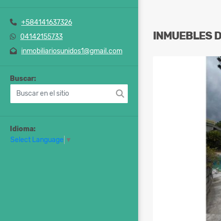
+584141637326
INMUEBLES
04142155733
inmobiliariosunidos1@gmail.com
Buscar:
Idioma:
Select Language
▼