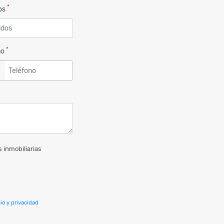
*
dos
*
no
▼
 inmobiliarias
io y privacidad