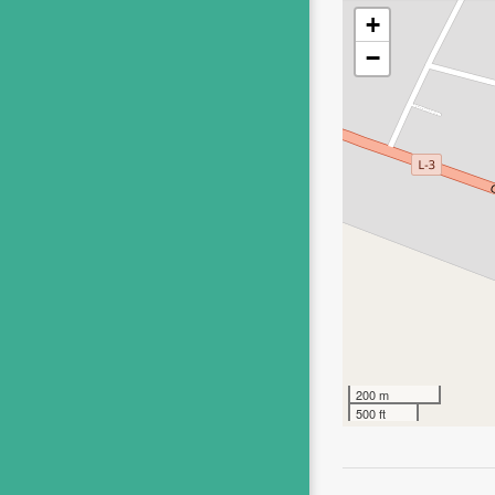
+
−
200 m
500 ft