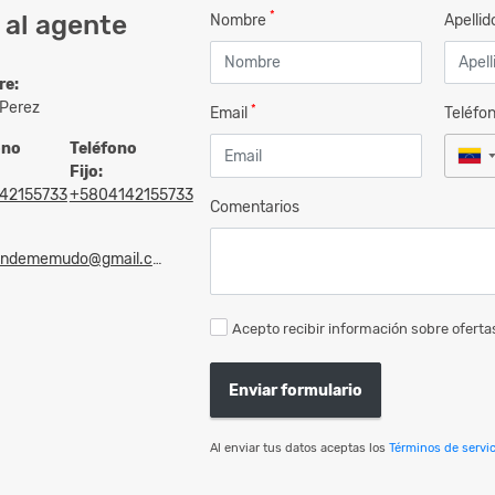
*
 al agente
Nombre
Apelli
re:
 Perez
*
Email
Teléfo
ono
Teléfono
Fijo:
42155733
+5804142155733
Comentarios
ondememudo@gmail.com
Acepto recibir información sobre ofertas
Enviar formulario
Al enviar tus datos aceptas los
Términos de servic