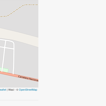
eaflet
| Wasi - ©
OpenStreetMap