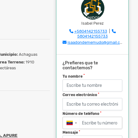
Isabel Perez
+5804142155733
|
5804142155733
isaadondememudo@gmail.com
unicipio:
Achaguas
rea Terreno:
1910
¿Prefieres que te
contactemos?
ectáreas
*
Tu nombre
*
Correo electrónico
*
Número de teléfono
▼
*
Mensaje
A, APURE