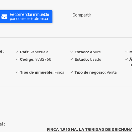
Recomendar inmueble
Compartir
por correo electrónico
e :
País:
Venezuela
Estado:
Apure
M
Código:
9732768
Estado:
Usado
Á
H
Tipo de inmueble:
Finca
Tipo de negocio:
Venta
l :
FINCA 1.910 HA, LA TRINIDAD DE ORICHUN