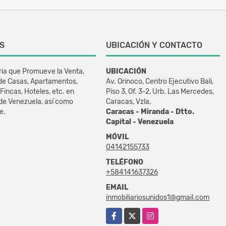
S
UBICACIÓN Y CONTACTO
ria que Promueve la Venta,
UBICACIÓN
 de Casas, Apartamentos,
Av. Orinoco, Centro Ejecutivo Bali,
Fincas, Hoteles, etc. en
Piso 3, Of. 3-2, Urb. Las Mercedes,
 de Venezuela, así como
Caracas, Vzla.
e.
Caracas - Miranda - Dtto.
Capital - Venezuela
MÓVIL
04142155733
TELÉFONO
+584141637326
EMAIL
inmobiliariosunidos1@gmail.com
Facebook
X
Instagram