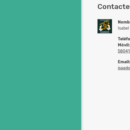
Contacte
Nomb
Isabel
Teléf
Móvil:
58041
Email:
isaad