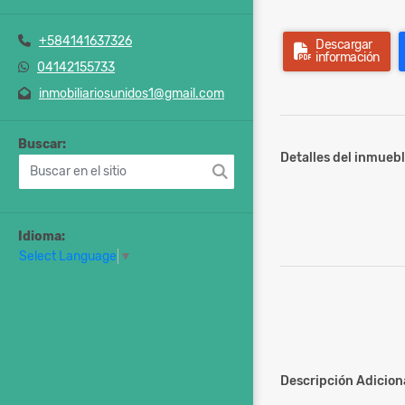
+584141637326
Descargar
información
04142155733
inmobiliariosunidos1@gmail.com
Buscar:
Detalles del inmuebl
Idioma:
Select Language
▼
Descripción Adiciona