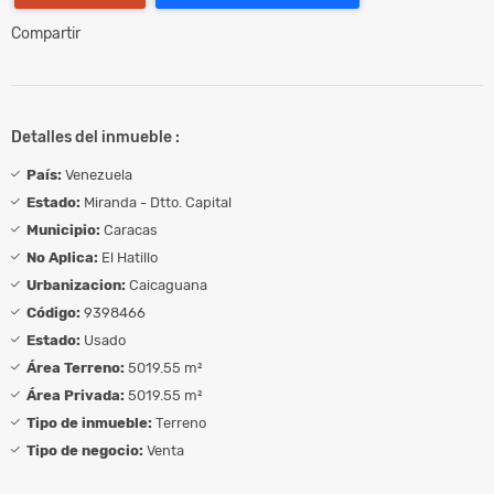
Compartir
Detalles del inmueble :
País:
Venezuela
Estado:
Miranda - Dtto. Capital
Municipio:
Caracas
No Aplica:
El Hatillo
Urbanizacion:
Caicaguana
Código:
9398466
Estado:
Usado
Área Terreno:
5019.55 m²
Área Privada:
5019.55 m²
Tipo de inmueble:
Terreno
Tipo de negocio:
Venta