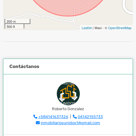
200 m
500 ft
Leaflet
| Wasi - ©
OpenStreetMap
Contáctanos
Roberto Gonzalez
+584141637326
|
04142155733
inmobiliariosunidos1@gmail.com