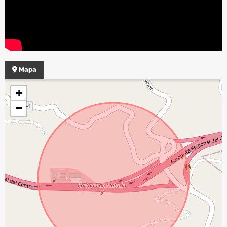
Mapa
+
−