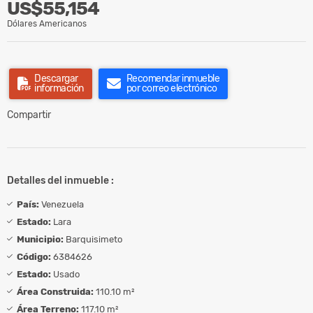
US$55,154
Dólares Americanos
Descargar
Recomendar inmueble
información
por correo electrónico
Compartir
Detalles del inmueble :
País:
Venezuela
Estado:
Lara
Municipio:
Barquisimeto
Código:
6384626
Estado:
Usado
Área Construida:
110.10 m²
Área Terreno:
117.10 m²