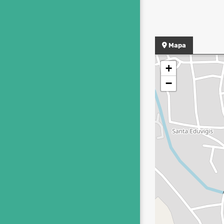
Mapa
+
−