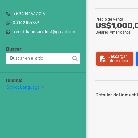
+584141637326
Precio de venta
04142155733
US$1,000,
inmobiliariosunidos1@gmail.com
Dólares Americanos
Buscar:
Descargar
información
Idioma:
Select Language
▼
Detalles del inmuebl