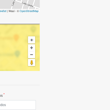
eaflet
| Wasi - ©
OpenStreetMap
*
dos