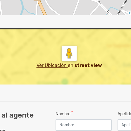
L
Ver Ubicación
en
street view
*
 al agente
Nombre
Apelli
re: