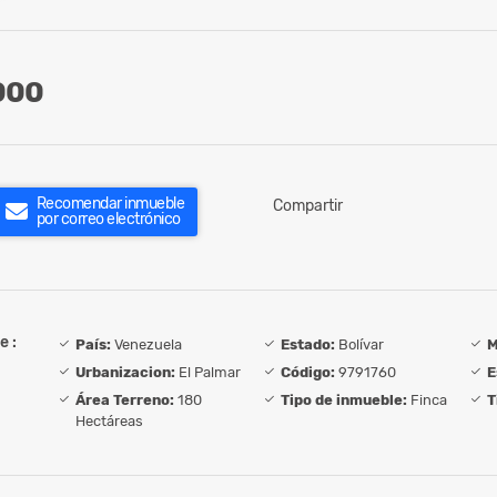
000
Recomendar inmueble
Compartir
por correo electrónico
e :
País:
Venezuela
Estado:
Bolívar
M
Urbanizacion:
El Palmar
Código:
9791760
E
Área Terreno:
180
Tipo de inmueble:
Finca
T
Hectáreas