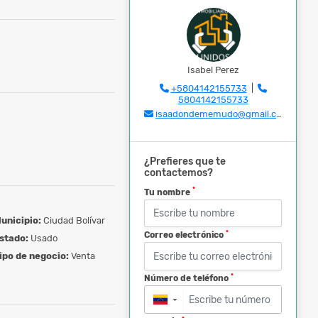
Isabel Perez
+5804142155733
|
5804142155733
isaadondememudo@gmail.com
¿Prefieres que te
contactemos?
*
Tu nombre
unicipio:
Ciudad Bolívar
*
Correo electrónico
stado:
Usado
ipo de negocio:
Venta
*
Número de teléfono
▼