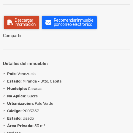
Descargar
Recomendar inmueble
información
por correo electrónico
Compartir
Detalles del inmueble :
País:
Venezuela
Estado:
Miranda - Dtto. Capital
Municipio:
Caracas
No Aplica:
Sucre
Urbanizacion:
Palo Verde
Código:
9003357
Estado:
Usado
Área Privada:
53 m²