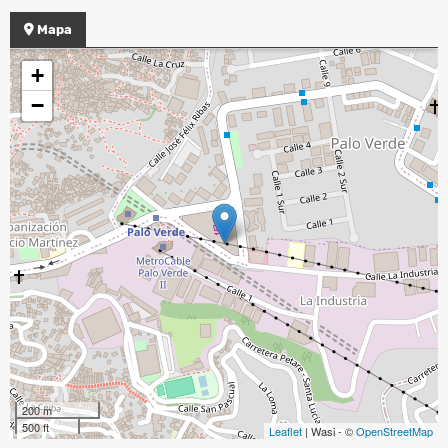
Mapa
+
−
200 m
500 ft
Leaflet
| Wasi - ©
OpenStreetMap