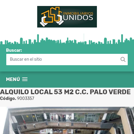
Buscar:
MENÚ
ALQUILO LOCAL 53 M2 C.C. PALO VERDE
Código.
9003357